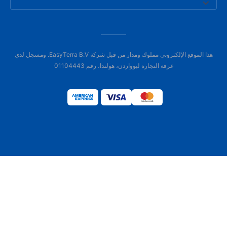
هذا الموقع الإلكتروني مملوك ومدار من قبل شركة EasyTerra B.V. ومسجل لدى
غرفة التجارة ليوواردن، هولندا، رقم 01104443