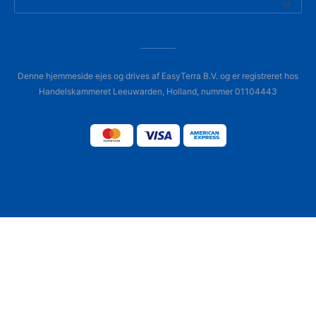
Denne hjemmeside ejes og drives af EasyTerra B.V. og er registreret hos
Handelskammeret Leeuwarden, Holland, nummer 01104443