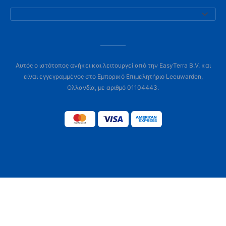
Αυτός ο ιστότοπος ανήκει και λειτουργεί από την EasyTerra B.V. και
είναι εγγεγραμμένος στο Εμπορικό Επιμελητήριο Leeuwarden,
Ολλανδία, με αριθμό 01104443.