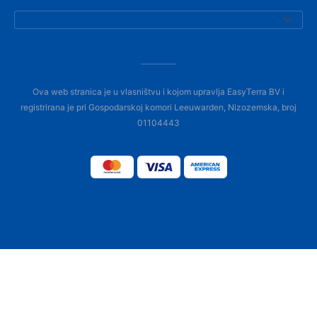
Ova web stranica je u vlasništvu i kojom upravlja EasyTerra BV i
registrirana je pri Gospodarskoj komori Leeuwarden, Nizozemska, broj
01104443