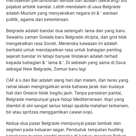
merosakkan pertumbuhan semula dan adalah (sekarang) ibu
pejabat artistik bandar. Lebih mendalam di usus Belgrade
adalah Muzium yang menyaksikan negara ini & ' warisan
politik, agama dan ketenteraan.
Belgrade adalah bandar dua setengah: lama dan yang baru.
Sewaktu zaman Sosialis baru Belgrade dicipta, dan grid blok
mengekalkan rasa Soviet. Meneroka kawasan ini adalah
berbaloi untuk mendapatkan rasa untuk bahagian penting
sejarah bandar ini tetapi banyak tindakan adalah terhad
kepada bahagian & ' lama & '. Di sebelah yang sama di Sava
sebagai New Belgrade, Zemun baru lagi
CAF é s dan Bar adalah siang hari dan malam, dan teres yang
ramai laluan mengingatkan anda bahawa jarak dan budaya
Itali dan Greece tidak begitu jauh. Tanpa persisiran pantai,
Belgrade mempunyai gaya hidup Mediterranean. Kopi yang
diambil di sini sangat serius tetapi apabila matahari terbenam,
bir atau spritzes menggantikan cawan kopi.
Kedua-dua pasar Belgrade mempunyai pasar lambak dan
segmen pada keluaran segar. Penduduk tempatan hustling
kepakaran buatan sendiri mereka di kedua: masakan Balkan