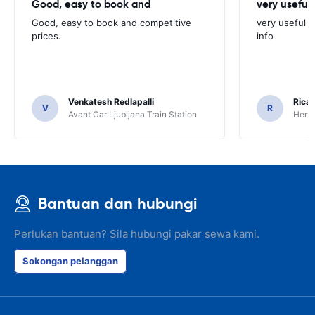
Good, easy to book and
very useful 
Good, easy to book and competitive
very useful t
prices.
info
Venkatesh Redlapalli
Ricar
V
R
Avant Car Ljubljana Train Station
Hertz
Bantuan dan hubungi
Perlukan bantuan? Sila hubungi pakar sewa kami.
Sokongan pelanggan