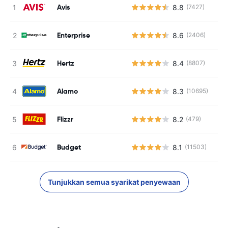
Avis
8.8
(7427)
Enterprise
8.6
(2406)
Hertz
8.4
(8807)
Alamo
8.3
(10695)
Flizzr
8.2
(479)
Budget
8.1
(11503)
Tunjukkan semua syarikat penyewaan