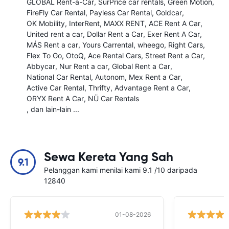
GLOBAL Rent-a-Car
SurPrice car rentals
Green Motion
FireFly Car Rental
Payless Car Rental
Goldcar
OK Mobility
InterRent
MAXX RENT
ACE Rent A Car
United rent a car
Dollar Rent a Car
Exer Rent A Car
MÁS Rent a car
Yours Carrental
wheego
Right Cars
Flex To Go
OtoQ
Ace Rental Cars
Street Rent a Car
Abbycar
Nur Rent a car
Global Rent a Car
National Car Rental
Autonom
Mex Rent a Car
Active Car Rental
Thrifty
Advantage Rent a Car
ORYX Rent A Car
NÜ Car Rentals
, dan lain-lain ...
Sewa Kereta Yang Sah
9.1
Pelanggan kami menilai kami 9.1 /10 daripada
12840
01-08-2026