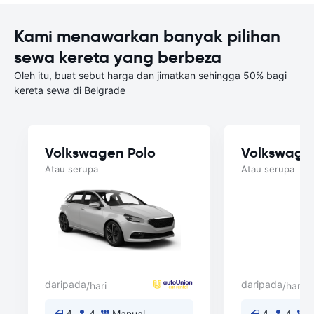
Kami menawarkan banyak pilihan
sewa kereta yang berbeza
Oleh itu, buat sebut harga dan jimatkan sehingga 50% bagi
kereta sewa di Belgrade
Volkswagen Polo
Volkswage
Atau serupa
Atau serupa
daripada
daripada
/hari
/hari
4
4
Manual
4
4
M