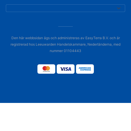
Den här webbsidan ägs och administreras av EasyTerra B.V. och är
registrerad hos Leeuwarden Handelskammare, Nederländerna, med
nummer 01104443