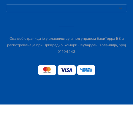
Ова веб страница је у власништву и под управом ЕасиТерра БВ и
регистрована је при Привредној комори Леуварден, Холандија, број
01104443