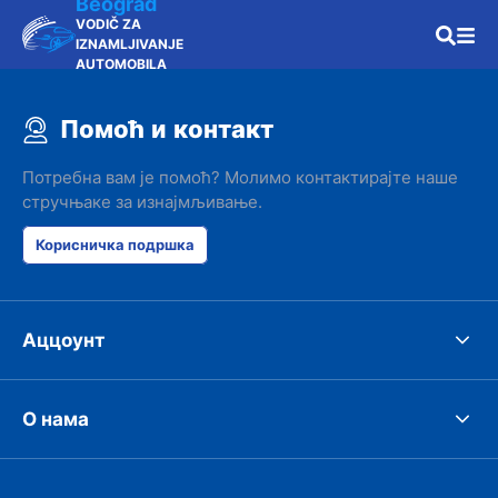
Beograd
VODIČ ZA
IZNAMLJIVANJE
AUTOMOBILA
Помоћ и контакт
Потребна вам је помоћ? Молимо контактирајте наше
стручњаке за изнајмљивање.
Корисничка подршка
Аццоунт
О нама