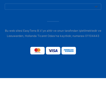
Bu web sitesi EasyTerra B.V.'ye aittir ve onun tarafından işletilmektedir ve
Leeuwarden, Hollanda Ticaret Odası'na kayıtlıdır, numarası 01104443