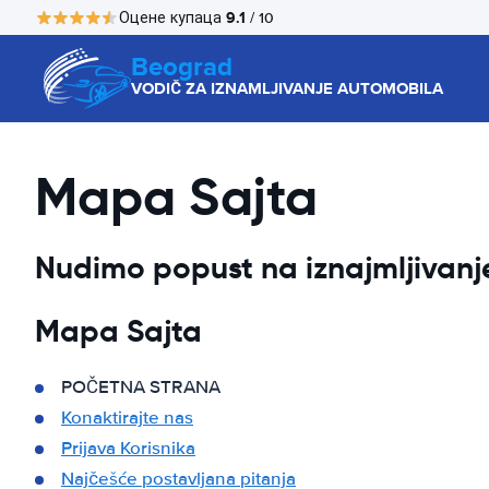
9.1
Оцене купаца
/ 10
Beograd
VODIČ ZA IZNAMLJIVANJE AUTOMOBILA
Mapa Sajta
Nudimo popust na iznajmljivan
Mapa Sajta
POČETNA STRANA
Konaktirajte nas
Prijava Korisnika
Najčešće postavljana pitanja