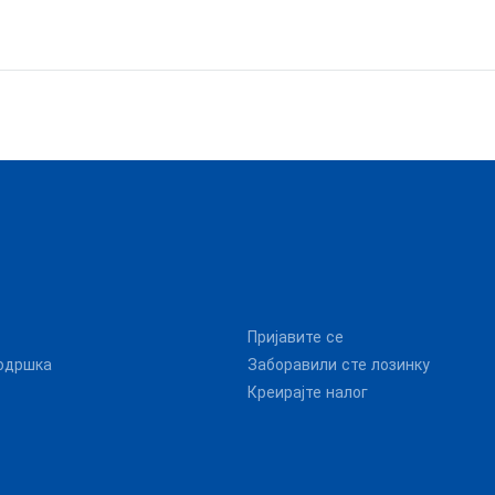
Пријавите се
одршка
Заборавили сте лозинку
Креирајте налог