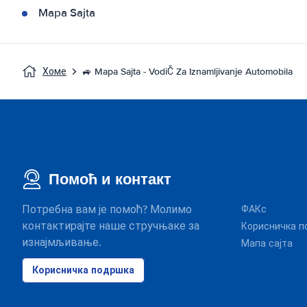
Mapa Sajta
Хоме
🚙 Mapa Sajta - VodiČ Za Iznamljivanje Automobila
Помоћ и контакт
Потребна вам је помоћ? Молимо
ФАКс
контактирајте наше стручњаке за
Корисничка п
изнајмљивање.
Мапа сајта
Корисничка подршка