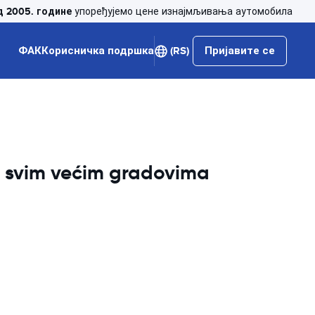
д 2005. године
упоређујемо цене изнајмљивања аутомобила
ФАК
Корисничка подршка
(RS)
Пријавите се
u svim većim gradovima